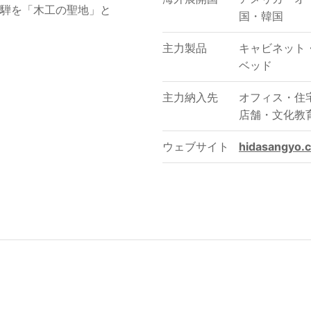
騨を「木工の聖地」と
国・韓国
主力製品
キャビネット
ベッド
主力納入先
オフィス
・
住
店舗
・
文化教
ウェブサイト
hidasangyo.