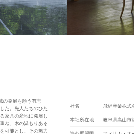
域の発展を願う有志
社名
飛騨産業株式
した。先人たちのひた
る家具の産地に発展し
本社所在地
岐阜県高山市漆
重ね、木の温もりある
を可能とし、その魅力
海外展開国
アメリカ・オ