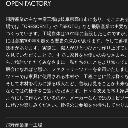
OPEN FACTORY
飛騨産業の主な生産工場は岐阜県高山市にあり、そこにあ
場では「CRESCENT」や「SEOTO」など飛騨産業の主要
つくっています。工場自体は2011年に新設したものですが
には創業100年を超える歴史の深みがあります。そして蓄
技術があります。実際に、職人がひとつひとつ作り上げて
を見ていただくことで、すでに家具をお使いのみなさまや
らご検討いただくみなさまに、私たちのことをより知って
機会になればと思い、ファクトリーツアーを企画いたしま
ツアーでは家具に使用される木材や、工程ごとに並ぶ様々
そして木材を巧みに操る職人など、普段は見ることが出来
ならではの様子をご覧いただきます。日々を支える木工家
ようにして作られているのか、メーカーならではのエピソ
にぜひお楽しみください。皆様のご参加をお待ちしており
飛騨産業第一工場