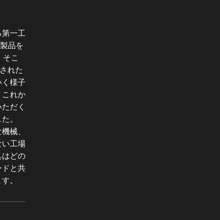
る第一工
な製品を
、そこ
積された
いく様子
、これか
いただく
した。
な機械、
ない工場
具はどの
ードと共
ます。