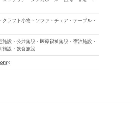
・
クラフト小物
・
ソファ
・
チェア
・
テーブル
・
宅施設
・
公共施設
・
医療福祉施設
・
宿泊施設
・
育施設
・
飲食施設
com