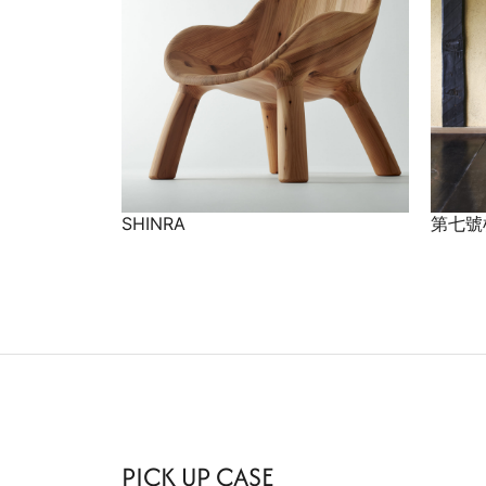
SHINRA
第七號
PICK UP CASE