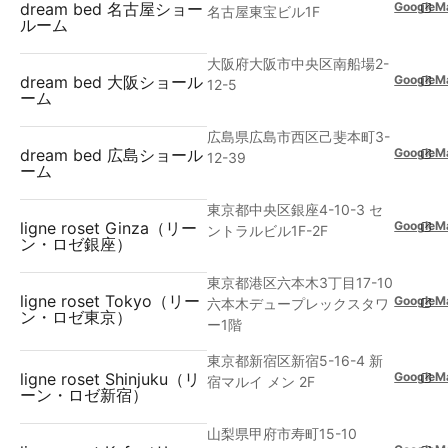
GoogleM
dream bed 名古屋ショー
名古屋東宝ビル1F
ルーム
大阪府大阪市中央区南船場2-
GoogleM
dream bed 大阪ショール
12-5
ーム
広島県広島市西区己斐本町3-
GoogleM
dream bed 広島ショール
12-39
ーム
東京都中央区銀座4-10-3 セ
GoogleM
ligne roset Ginza（リー
ントラルビル1F-2F
ン・ロゼ銀座）
東京都港区六本木3丁目17-10
ligne roset Tokyo（リー
GoogleM
六本木デュープレックスタワ
ン・ロゼ東京）
ー1階
東京都新宿区新宿5-16-4 新
GoogleM
ligne roset Shinjuku（リ
宿マルイ メン 2F
ーン・ロゼ新宿）
山梨県甲府市寿町15-10