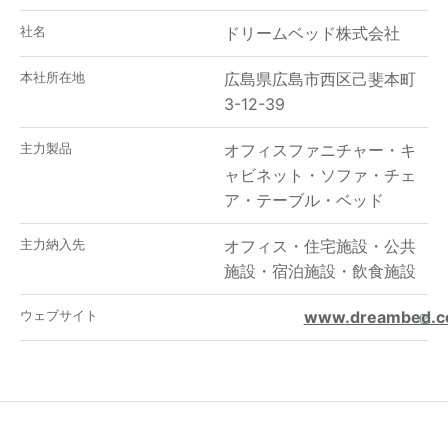
社名
ドリームベッド株式会社
本社所在地
広島県広島市西区己斐本町
3-12-39
主力製品
オフィスファニチャー
・
キ
ャビネット
・
ソファ
・
チェ
ア
・
テーブル
・
ベッド
主力納入先
オフィス
・
住宅施設
・
公共
施設
・
宿泊施設
・
飲食施設
ウェブサイト
www.dreambed.co