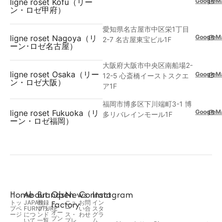
GoogleM
ligne roset Kofu（リー
ン・ロゼ甲府）
愛知県名古屋市中区栄1丁目
GoogleM
ligne roset Nagoya（リ
2-7 名古屋東宝ビル1F
ーン･ロゼ名古屋）
大阪府大阪市中央区南船場2-
ligne roset Osaka（リー
GoogleM
12-5 心斎橋イーストスクエ
ン・ロゼ大阪）
ア1F
福岡市博多区下川端町3-1 博
GoogleM
ligne roset Fukuoka（リ
多リバレインモール1F
ーン・ロゼ福岡）
Home
About
Brands
Open
News
Contact
Instagram
Factory
トッ
JAPAN
登録
ニュ
お問
イン
プペ
FURNITURE
ブラ
ー
い合
スタ
オー
ージ
につ
ンド
ス・
わせ
グラ
プン
いて
一覧
プレ
ム