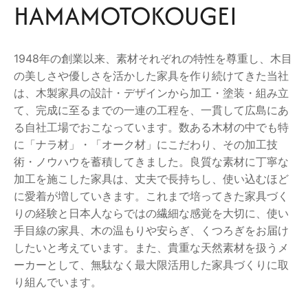
HAMAMOTOKOUGEI
1948年の創業以来、素材それぞれの特性を尊重し、木目
の美しさや優しさを活かした家具を作り続けてきた当社
は、木製家具の設計・デザインから加工・塗装・組み立
て、完成に至るまでの一連の工程を、一貫して広島にあ
る自社工場でおこなっています。数ある木材の中でも特
に「ナラ材」・「オーク材」にこだわり、その加工技
術・ノウハウを蓄積してきました。良質な素材に丁寧な
加工を施こした家具は、丈夫で長持ちし、使い込むほど
に愛着が増していきます。これまで培ってきた家具づく
りの経験と日本人ならではの繊細な感覚を大切に、使い
手目線の家具、木の温もりや安らぎ、くつろぎをお届け
したいと考えています。また、貴重な天然素材を扱うメ
ーカーとして、無駄なく最大限活用した家具づくりに取
り組んでいます。