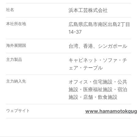
社名
浜本工芸株式会社
本社所在地
広島県広島市南区出島2丁目
14-37
海外展開国
台湾、香港、シンガポール
主力製品
キャビネット
・
ソファ
・
チ
ェア
・
テーブル
主力納入先
オフィス
・
住宅施設
・
公共
施設
・
医療福祉施設
・
宿泊
施設
・
店舗
・
飲食施設
ウェブサイト
www.hamamotokouge