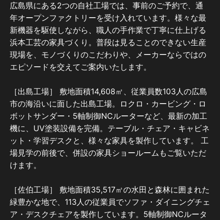
広島県にある2つの自社工場では、事前のご予約で、通
年オープンファクトリーを受け入れています。様々な最
新機器を駆使しながら、職人の手作業で丁寧に仕上げる
浜本工芸の家具づくり。普段は見ることのできない生産
現場を、モノづくりのこだわりや、メーカーならではの
エピソードを交えてご案内いたします。
［出島工場］ 敷地面積14,608㎡、従業員数103人の広島
市の海沿いに面した出島工場。ロクロ・カービング・ロ
ボットサンダー・5軸制御NCルーターなど、最新の加工
機に、UV塗装設備を完備。テーブル・チェア・キャビネ
ット・学習デスクと、様々な家具を製作しています。 工
場見学の前後で、併設の家具ショールームもご覧いただ
けます。
［佐伯工場］ 敷地面積35,517㎡の水田と森林に囲まれた
緑豊かな地で、113人の従業員でソファ・ダイニングチェ
ア・デスクチェアを製作しています。5軸制御NCルータ