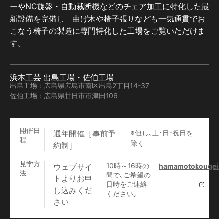
ーやNC旋盤・自動裁断機などのチェア加工に特化した最
新設備を完備し、曲げ木や椅子張りなども一気通貫でお
こなう椅子の製造に専門特化した工場をご覧いただけま
す。
浜本工芸 出島工場・佐伯工場
出島工場：広島県広島市南区出島2丁目14-37
佐伯工場：広島県廿日市市津田106
開催日
通年開催［事前予
※但し､土･日･祝日を
程
除く
約制］
見学方
10時～16時の
ウェブサイ
hamamotokougei.c
法
間で､ご希望の
トよりお申
日時をご連絡
し込みくだ
ください｡
さい