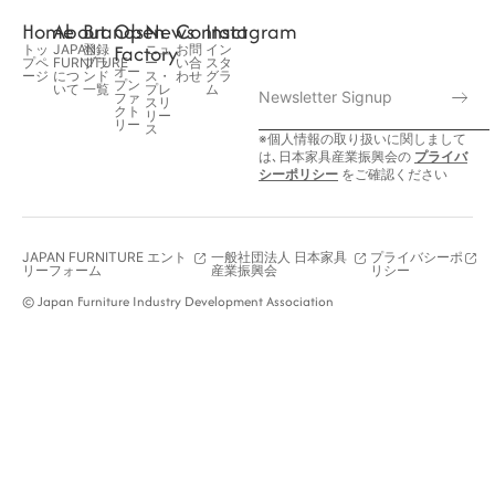
Home
About
Brands
Open
News
Contact
Instagram
Factory
トッ
JAPAN
登録
ニュ
お問
イン
プペ
FURNITURE
ブラ
ー
い合
スタ
オー
ージ
につ
ンド
ス・
わせ
グラ
プン
いて
一覧
プレ
ム
ファ
スリ
クト
リー
リー
ス
※個人情報の取り扱いに関しまして
は､日本家具産業振興会の
プライバ
シーポリシー
をご確認ください
JAPAN FURNITURE エント
一般社団法人 日本家具
プライバシーポ
リーフォーム
産業振興会
リシー
© Japan Furniture Industry Development Association