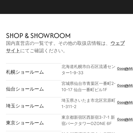
SHOP & SHOWROOM
国内直営店の一覧です。その他の取扱店情報は、
ウェブ
サイト
にてご確認ください。
北海道札幌市白石区流通セン
GoogleM
札幌ショールーム
ター1-9-33
宮城県仙台市青葉区一番町2-
GoogleM
仙台ショールーム
10-17 仙台一番町ビル1F
埼玉県さいたま市北区宮原町
GoogleM
埼玉ショールーム
1-311-2
東京都新宿区西新宿3-7-1 新
GoogleM
東京ショールーム
宿パークタワーOZONE 6F