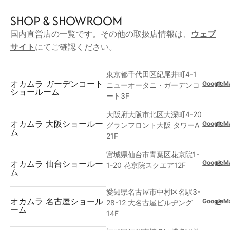
SHOP & SHOWROOM
国内直営店の一覧です。その他の取扱店情報は、
ウェブ
サイト
にてご確認ください。
東京都千代田区紀尾井町4-1
オカムラ ガーデンコート
GoogleM
ニューオータニ・ガーデンコ
ショールーム
ート3F
大阪府大阪市北区大深町4-20
オカムラ 大阪ショールー
GoogleM
グランフロント大阪 タワーA
ム
21F
宮城県仙台市青葉区花京院1-
GoogleM
オカムラ 仙台ショールー
1-20 花京院スクエア12F
ム
愛知県名古屋市中村区名駅3-
オカムラ 名古屋ショール
GoogleM
28-12 大名古屋ビルヂング
ーム
14F