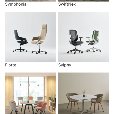
Symphonia
SwiftNex
Flotte
Sylphy