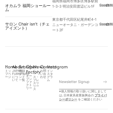
福岡県福岡市博多区博多駅前
GoogleM
オカムラ 福岡ショールー
1-3-3 明治安田渡辺ビル1F
ム
東京都千代田区紀尾井町4-1
サロン Chair isn't（チェ
GoogleM
ニューオータニ・ガーデンコ
アイズント）
ート2F
Home
About
Brands
Open
News
Contact
Instagram
Factory
トッ
JAPAN
登録
ニュ
お問
イン
プペ
FURNITURE
ブラ
ー
い合
スタ
オー
ージ
につ
ンド
ス・
わせ
グラ
プン
いて
一覧
プレ
ム
ファ
スリ
クト
リー
リー
ス
※個人情報の取り扱いに関しまして
は､日本家具産業振興会の
プライバ
シーポリシー
をご確認ください