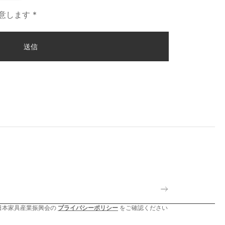
意します *
送信
日本家具産業振興会の
プライバシーポリシー
をご確認ください