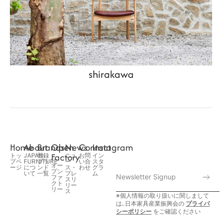
shirakawa
Home
About
Brands
Open
News
Contact
Instagram
Factory
トッ
JAPAN
登録
ニュ
お問
イン
プペ
FURNITURE
ブラ
ー
い合
スタ
オー
ージ
につ
ンド
ス・
わせ
グラ
プン
いて
一覧
プレ
ム
ファ
スリ
クト
リー
リー
ス
※個人情報の取り扱いに関しまして
は､日本家具産業振興会の
プライバ
シーポリシー
をご確認ください