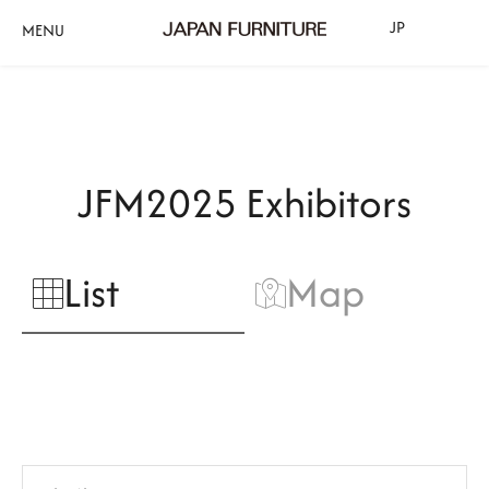
JP
MENU
JFM2025 Exhibitors
List
Map